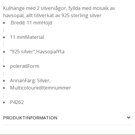
Kulhänge med 2 silvervågor, fyllda med mosaik av
havsopal, allt tillverkat av 925 sterling silver
.Bredd: 11 mmHöjd
:
11 mmMaterial
:
"925 silver",HavsopalYta
:
poleradForm
:
AnnanFärg: Silver,
MulticolouredItemnummer
:
P4262
PRODUKTINFORMATION