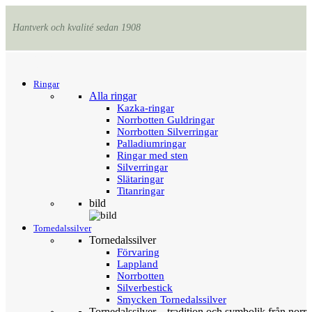
Hantverk och kvalité sedan 1908
Menu
Tillbaka
Ringar
Alla ringar
Kazka-ringar
Norrbotten Guldringar
Norrbotten Silverringar
Palladiumringar
Ringar med sten
Silverringar
Slätaringar
Titanringar
bild
Tornedalssilver
Tornedalssilver
Förvaring
Lappland
Norrbotten
Silverbestick
Smycken Tornedalssilver
Tornedalssilver – tradition och symbolik från norr