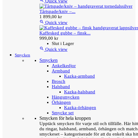

Quick view
Tårtspade/kniv –...
1 899,00 kr

Quick view
Kaffesked gubbe – finsk...
999,00 kr
Slut i Lager

Quick view
Smycken
Smycken
Ankelkedjor
Armband
Kazka-armband
Brosch
Halsband
Kazka-halsband
Hängsmycken
Örhängen
Kazka-örhängen
Smycke set
Smycken för hela kroppen
Upptäck smycken för varje stil och tillfälle. Här hit
du ringar, halsband, armband, örhängen och matc
smyckeset – kategoriserade för att du enkelt ska hit