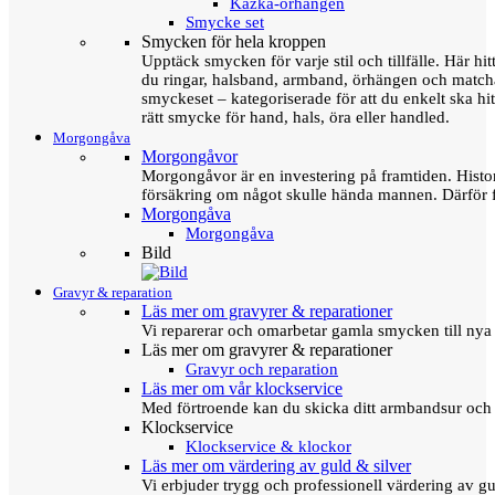
Kazka-örhängen
Smycke set
Smycken för hela kroppen
Upptäck smycken för varje stil och tillfälle. Här hit
du ringar, halsband, armband, örhängen och matc
smyckeset – kategoriserade för att du enkelt ska hit
rätt smycke för hand, hals, öra eller handled.
Morgongåva
Morgongåvor
Morgongåvor är en investering på framtiden. Hist
försäkring om något skulle hända mannen. Därför 
Morgongåva
Morgongåva
Bild
Gravyr & reparation
Läs mer om gravyrer & reparationer
Vi reparerar och omarbetar gamla smycken till nya 
Läs mer om gravyrer & reparationer
Gravyr och reparation
Läs mer om vår klockservice
Med förtroende kan du skicka ditt armbandsur och g
Klockservice
Klockservice & klockor
Läs mer om värdering av guld & silver
Vi erbjuder trygg och professionell värdering av gul