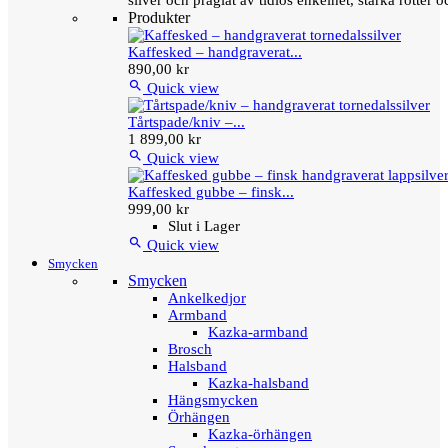
silver och präglat av tidlös enkelhet, starka rötter
Produkter
Kaffesked – handgraverat...
890,00 kr

Quick view
Tårtspade/kniv –...
1 899,00 kr

Quick view
Kaffesked gubbe – finsk...
999,00 kr
Slut i Lager

Quick view
Smycken
Smycken
Ankelkedjor
Armband
Kazka-armband
Brosch
Halsband
Kazka-halsband
Hängsmycken
Örhängen
Kazka-örhängen