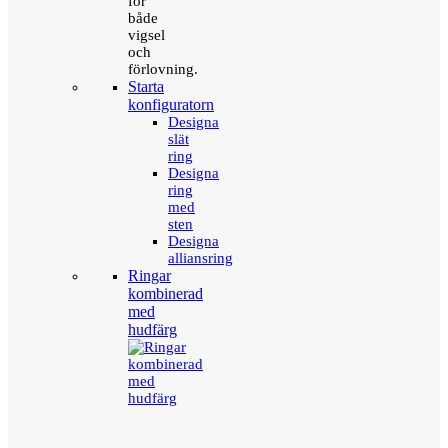
för
både
vigsel
och
förlovning.
Starta
konfiguratorn
Designa
slät
ring
Designa
ring
med
sten
Designa
alliansring
Ringar
kombinerad
med
hudfärg