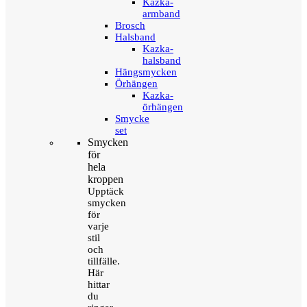
Kazka-
armband
Brosch
Halsband
Kazka-
halsband
Hängsmycken
Örhängen
Kazka-
örhängen
Smycke
set
Smycken
för
hela
kroppen
Upptäck
smycken
för
varje
stil
och
tillfälle.
Här
hittar
du