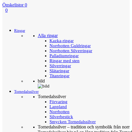
Önskelistor
0
0
Menu
Tillbaka
Ringar
Alla ringar
Kazka-ringar
Norrbotten Guldringar
Norrbotten Silverringar
Palladiumringar
Ringar med sten
Silverringar
Slätaringar
Titanringar
bild
Tornedalssilver
Tornedalssilver
Förvaring
Lappland
Norrbotten
Silverbestick
Smycken Tornedalssilver
Tornedalssilver – tradition och symbolik från norr