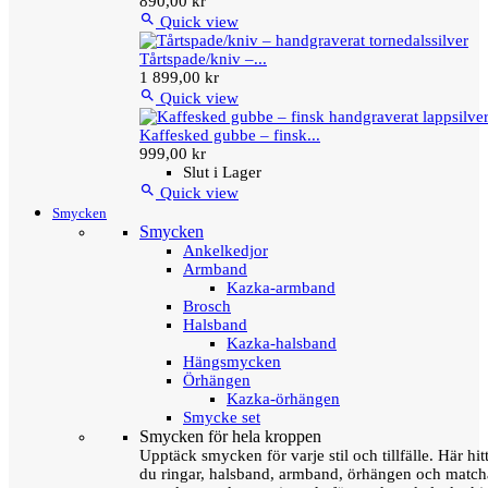
890,00 kr

Quick view
Tårtspade/kniv –...
1 899,00 kr

Quick view
Kaffesked gubbe – finsk...
999,00 kr
Slut i Lager

Quick view
Smycken
Smycken
Ankelkedjor
Armband
Kazka-armband
Brosch
Halsband
Kazka-halsband
Hängsmycken
Örhängen
Kazka-örhängen
Smycke set
Smycken för hela kroppen
Upptäck smycken för varje stil och tillfälle. Här hit
du ringar, halsband, armband, örhängen och matc