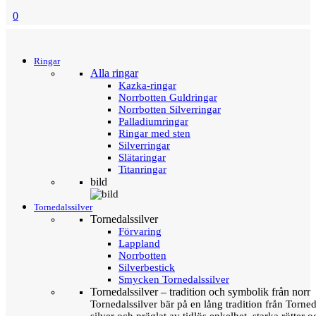
0
Menu
Tillbaka
Ringar
Alla ringar
Kazka-ringar
Norrbotten Guldringar
Norrbotten Silverringar
Palladiumringar
Ringar med sten
Silverringar
Slätaringar
Titanringar
bild
Tornedalssilver
Tornedalssilver
Förvaring
Lappland
Norrbotten
Silverbestick
Smycken Tornedalssilver
Tornedalssilver – tradition och symbolik från norr
Tornedalssilver bär på en lång tradition från Torn