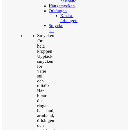
halsband
Hängsmycken
Örhängen
Kazka-
örhängen
Smycke
set
Smycken
för
hela
kroppen
Upptäck
smycken
för
varje
stil
och
tillfälle.
Här
hittar
du
ringar,
halsband,
armband,
örhängen
och