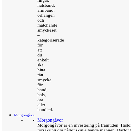
ringar,
halsband,
armband,
örhängen
och
matchande
smyckeset
–
kategoriserade
för
att
du
enkelt
ska
hitta
rätt
smycke
för
hand,
hals,
öra
eller
handled.
Morgongåva
Morgongåvor
Morgongåvor är en investering på framtiden. Hist
försäkring om något skulle hända mannen. Därför 