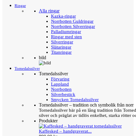
Ringar
Alla ringar
Kazka-ringar
Norrbotten Guldringar
Norrbotten Silverringar
Palladiumringar
Ringar med sten
Silverringar
Slätaringar
Titanringar
bild
Tornedalssilver
Tornedalssilver
Förvaring
Lappland
Norrbotten
Silverbestick
Smycken Tornedalssilver
Tornedalssilver – tradition och symbolik från norr
Tornedalssilver bär på en lång tradition från Torn
silver och präglat av tidlös enkelhet, starka rötter
Produkter
Kaffesked – handgraverat...