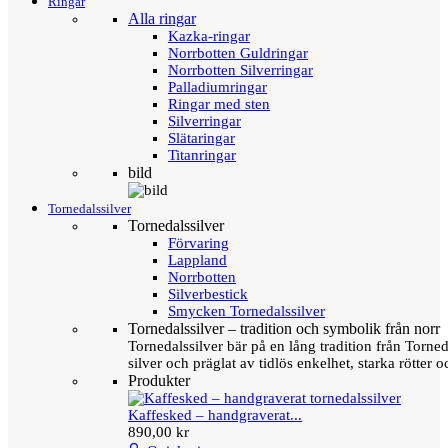
Ringar
Alla ringar
Kazka-ringar
Norrbotten Guldringar
Norrbotten Silverringar
Palladiumringar
Ringar med sten
Silverringar
Slätaringar
Titanringar
bild
Tornedalssilver
Tornedalssilver
Förvaring
Lappland
Norrbotten
Silverbestick
Smycken Tornedalssilver
Tornedalssilver – tradition och symbolik från norr
Tornedalssilver bär på en lång tradition från Torn
silver och präglat av tidlös enkelhet, starka rötter
Produkter
Kaffesked – handgraverat...
890,00 kr