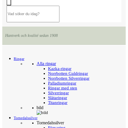
Hantverk och kvalité sedan 1908
Menu
Tillbaka
Ringar
Alla ringar
Kazka-ringar
Norrbotten Guldringar
Norrbotten Silverringar
Palladiumringar
Ringar med sten
Silverringar
Slätaringar
Titanringar
bild
Tornedalssilver
Tornedalssilver
Förvaring