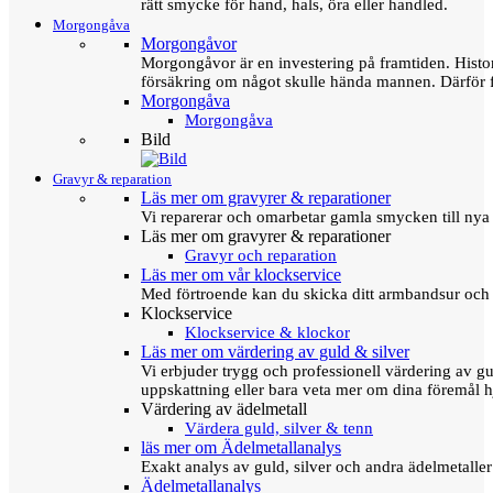
rätt smycke för hand, hals, öra eller handled.
Morgongåva
Morgongåvor
Morgongåvor är en investering på framtiden. Hist
försäkring om något skulle hända mannen. Därför 
Morgongåva
Morgongåva
Bild
Gravyr & reparation
Läs mer om gravyrer & reparationer
Vi reparerar och omarbetar gamla smycken till nya 
Läs mer om gravyrer & reparationer
Gravyr och reparation
Läs mer om vår klockservice
Med förtroende kan du skicka ditt armbandsur och g
Klockservice
Klockservice & klockor
Läs mer om värdering av guld & silver
Vi erbjuder trygg och professionell värdering av gul
uppskattning eller bara veta mer om dina föremål h
Värdering av ädelmetall
Värdera guld, silver & tenn
läs mer om Ädelmetallanalys
Exakt analys av guld, silver och andra ädelmetall
Ädelmetallanalys