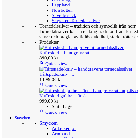
Lappland
Norrbotten
Silverbestick
Smycken Tornedalssilver
Tornedalssilver – tradition och symbolik från norr
Tornedalssilver bär på en lång tradition från Torn
silver och präglat av tidlös enkelhet, starka rötter
Produkter
Kaffesked – handgraverat...
890,00 kr

Quick view
Tårtspade/kniv –...
1 899,00 kr

Quick view
Kaffesked gubbe – finsk...
999,00 kr
Slut i Lager

Quick view
Smycken
Smycken
Ankelkedjor
Armband