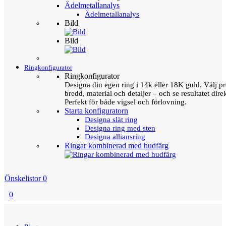
Ädelmetallanalys
Ädelmetallanalys
Bild
Bild
Ringkonfigurator
Ringkonfigurator
Designa din egen ring i 14k eller 18K guld. Välj pro
bredd, material och detaljer – och se resultatet direk
Perfekt för både vigsel och förlovning.
Starta konfiguratorn
Designa slät ring
Designa ring med sten
Designa alliansring
Ringar kombinerad med hudfärg
Önskelistor
0
0
Menu
Tillbaka