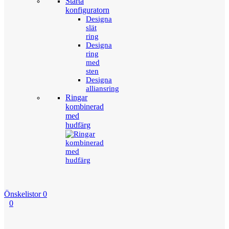
Starta
konfiguratorn
Designa
slät
ring
Designa
ring
med
sten
Designa
alliansring
Ringar
kombinerad
med
hudfärg
Önskelistor
0
0
Menu
Tillbaka