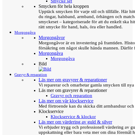
Smycke set
Smycken för hela kroppen
Upptäck smycken för varje stil och tillfälle. Här hit
du ringar, halsband, armband, örhängen och matc
smyckeset – kategoriserade för att du enkelt ska hit
rätt smycke för hand, hals, öra eller handled.
Morgongåva
Morgongåvor
Morgongåvor är en investering på framtiden. Hist
försäkring om något skulle hända mannen. Därför 
Morgongåva
Morgongåva
Bild
Gravyr & reparation
Läs mer om gravyrer & reparationer
Vi reparerar och omarbetar gamla smycken till nya 
Läs mer om gravyrer & reparationer
Gravyr och reparation
Läs mer om vår klockservice
Med förtroende kan du skicka ditt armbandsur och g
Klockservice
Klockservice & klockor
Läs mer om värdering av guld & silver
Vi erbjuder trygg och professionell värdering av gul
uppskattning eller bara veta mer om dina föremål h