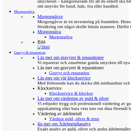
smyckeset – kategoriserade för att du enkelt ska hit
rätt smycke för hand, hals, öra eller handled.
Morgongåva
Morgongåvor
Morgongåvor är en investering på framtiden. Hist
försäkring om något skulle hända mannen. Därför 
Morgongåva
Morgongåva
Bild
Gravyr & reparation
Läs mer om gravyrer & reparationer
Vi reparerar och omarbetar gamla smycken till nya 
Läs mer om gravyrer & reparationer
Gravyr och reparation
Läs mer om vår klockservice
Med förtroende kan du skicka ditt armbandsur och g
Klockservice
Klockservice & klockor
Läs mer om värdering av guld & silver
Vi erbjuder trygg och professionell värdering av gul
uppskattning eller bara veta mer om dina föremål h
Värdering av ädelmetall
Värdera guld, silver & tenn
läs mer om Ädelmetallanalys
Exakt analys av guld, silver och andra ädelmetall