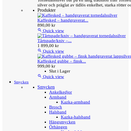
Tornedalssilver bär på en lång tradition från Torn
silver och präglat av tidlös enkelhet, starka rötter
Produkter
Kaffesked – handgraverat...
890,00 kr

Quick view
Tårtspade/kniv –...
1 899,00 kr

Quick view
Kaffesked gubbe – finsk...
999,00 kr
Slut i Lager

Quick view
Smycken
Smycken
Ankelkedjor
Armband
Kazka-armband
Brosch
Halsband
Kazka-halsband
Hängsmycken
Örhängen