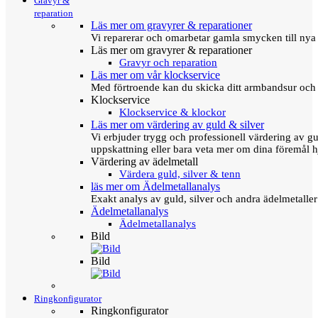
Gravyr &
reparation
Läs mer om gravyrer & reparationer
Vi reparerar och omarbetar gamla smycken till nya 
Läs mer om gravyrer & reparationer
Gravyr och reparation
Läs mer om vår klockservice
Med förtroende kan du skicka ditt armbandsur och g
Klockservice
Klockservice & klockor
Läs mer om värdering av guld & silver
Vi erbjuder trygg och professionell värdering av gul
uppskattning eller bara veta mer om dina föremål h
Värdering av ädelmetall
Värdera guld, silver & tenn
läs mer om Ädelmetallanalys
Exakt analys av guld, silver och andra ädelmetall
Ädelmetallanalys
Ädelmetallanalys
Bild
Bild
Ringkonfigurator
Ringkonfigurator