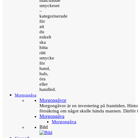
matchande
smyckeset
–
kategoriserade
för
att
du
enkelt
ska
hitta
rätt
smycke
för
hand,
hals,
öra
eller
handled.
Morgongåva
Morgongåvor
Morgongåvor är en investering på framtiden. Hist
försäkring om något skulle hända mannen. Därför 
Morgongåva
Morgongåva
Bild