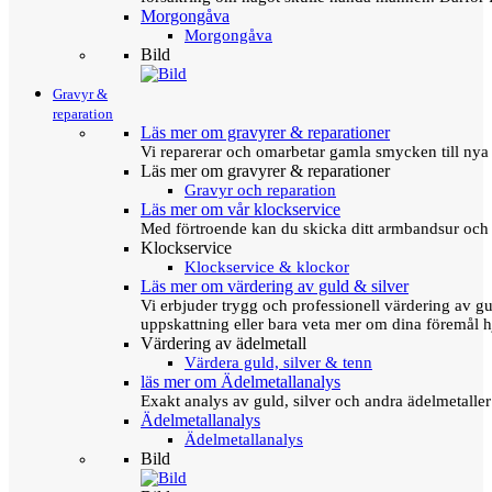
Morgongåva
Morgongåva
Bild
Gravyr &
reparation
Läs mer om gravyrer & reparationer
Vi reparerar och omarbetar gamla smycken till nya 
Läs mer om gravyrer & reparationer
Gravyr och reparation
Läs mer om vår klockservice
Med förtroende kan du skicka ditt armbandsur och g
Klockservice
Klockservice & klockor
Läs mer om värdering av guld & silver
Vi erbjuder trygg och professionell värdering av gul
uppskattning eller bara veta mer om dina föremål h
Värdering av ädelmetall
Värdera guld, silver & tenn
läs mer om Ädelmetallanalys
Exakt analys av guld, silver och andra ädelmetall
Ädelmetallanalys
Ädelmetallanalys
Bild