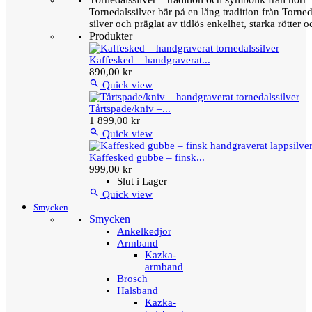
Tornedalssilver bär på en lång tradition från Torn
silver och präglat av tidlös enkelhet, starka rötter
Produkter
Kaffesked – handgraverat...
890,00 kr

Quick view
Tårtspade/kniv –...
1 899,00 kr

Quick view
Kaffesked gubbe – finsk...
999,00 kr
Slut i Lager

Quick view
Smycken
Smycken
Ankelkedjor
Armband
Kazka-
armband
Brosch
Halsband
Kazka-