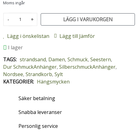
Moms ingår
-
+
LÄGG I VARUKORGEN
Lägg i önskelistan
Lägg till Jämför
I lager
TAGS:
strandsand
,
Damen
,
Schmuck
,
Seestern
,
Dur SchmuckAnhänger
,
SilberschmuckAnhänger
,
Nordsee
,
Strandkorb
,
Sylt
KATEGORIER:
Hängsmycken
Säker betalning
Snabba leveranser
Personlig service