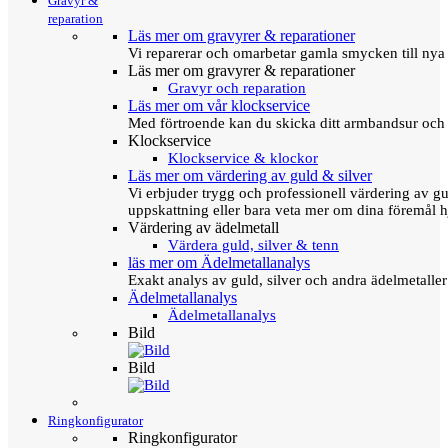
Gravyr &
reparation
Läs mer om gravyrer & reparationer
Vi reparerar och omarbetar gamla smycken till nya 
Läs mer om gravyrer & reparationer
Gravyr och reparation
Läs mer om vår klockservice
Med förtroende kan du skicka ditt armbandsur och g
Klockservice
Klockservice & klockor
Läs mer om värdering av guld & silver
Vi erbjuder trygg och professionell värdering av gul
uppskattning eller bara veta mer om dina föremål h
Värdering av ädelmetall
Värdera guld, silver & tenn
läs mer om Ädelmetallanalys
Exakt analys av guld, silver och andra ädelmetall
Ädelmetallanalys
Ädelmetallanalys
Bild
Bild
Ringkonfigurator
Ringkonfigurator