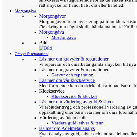
smyckeset – kategoriserade för att du enkelt ska hit
rätt smycke för hand, hals, öra eller handled.
Morgongåva
Morgongåvor
Morgongåvor är en investering på framtiden. Hist
försäkring om något skulle hända mannen. Därför 
Morgongåva
Morgongåva
Bild
Gravyr & reparation
Läs mer om gravyrer & reparationer
Vi reparerar och omarbetar gamla smycken till nya 
Läs mer om gravyrer & reparationer
Gravyr och reparation
Läs mer om vår klockservice
Med förtroende kan du skicka ditt armbandsur och g
Klockservice
Klockservice & klockor
Läs mer om värdering av guld & silver
Vi erbjuder trygg och professionell värdering av gul
uppskattning eller bara veta mer om dina föremål h
Värdering av ädelmetall
Värdera guld, silver & tenn
läs mer om Ädelmetallanalys
Exakt analys av guld, silver och andra ädelmetall