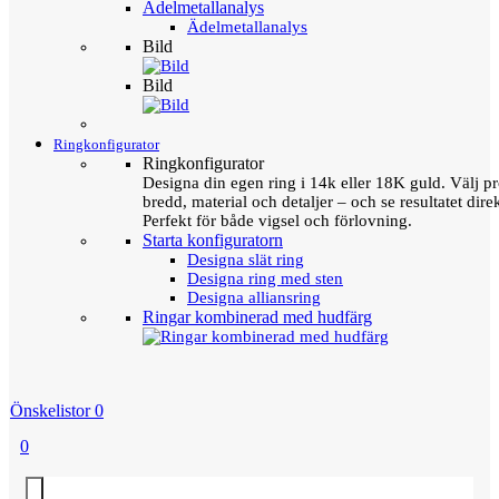
Ädelmetallanalys
Ädelmetallanalys
Bild
Bild
Ringkonfigurator
Ringkonfigurator
Designa din egen ring i 14k eller 18K guld. Välj pro
bredd, material och detaljer – och se resultatet direk
Perfekt för både vigsel och förlovning.
Starta konfiguratorn
Designa slät ring
Designa ring med sten
Designa alliansring
Ringar kombinerad med hudfärg
Önskelistor
0
0