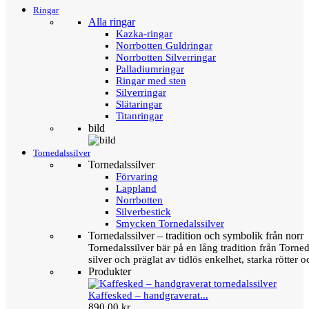
Ringar
Alla ringar
Kazka-ringar
Norrbotten Guldringar
Norrbotten Silverringar
Palladiumringar
Ringar med sten
Silverringar
Slätaringar
Titanringar
bild
Tornedalssilver
Tornedalssilver
Förvaring
Lappland
Norrbotten
Silverbestick
Smycken Tornedalssilver
Tornedalssilver – tradition och symbolik från norr
Tornedalssilver bär på en lång tradition från Torn
silver och präglat av tidlös enkelhet, starka rötter
Produkter
Kaffesked – handgraverat...
890,00 kr