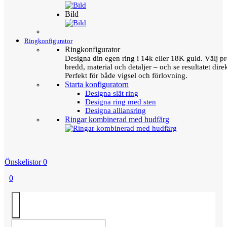
Bild
Ringkonfigurator
Ringkonfigurator
Designa din egen ring i 14k eller 18K guld. Välj pro
bredd, material och detaljer – och se resultatet direk
Perfekt för både vigsel och förlovning.
Starta konfiguratorn
Designa slät ring
Designa ring med sten
Designa alliansring
Ringar kombinerad med hudfärg
Önskelistor
0
0