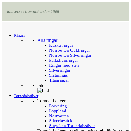
Hantverk och kvalité sedan 1908
Menu
Tillbaka
Ringar
Alla ringar
Kazka-ringar
Norrbotten Guldringar
Norrbotten Silverringar
Palladiumringar
Ringar med sten
Silverringar
Slätaringar
Titanringar
bild
Tornedalssilver
Tornedalssilver
Förvaring
Lappland
Norrbotten
Silverbestick
Smycken Tornedalssilver
Tornedalssilver – tradition och symbolik från norr