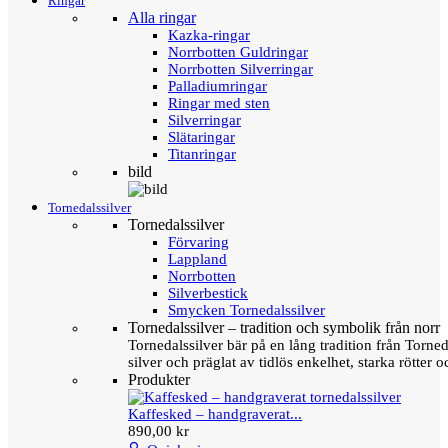
Ringar
Alla ringar
Kazka-ringar
Norrbotten Guldringar
Norrbotten Silverringar
Palladiumringar
Ringar med sten
Silverringar
Slätaringar
Titanringar
bild
Tornedalssilver
Tornedalssilver
Förvaring
Lappland
Norrbotten
Silverbestick
Smycken Tornedalssilver
Tornedalssilver – tradition och symbolik från norr
Tornedalssilver bär på en lång tradition från Torn
silver och präglat av tidlös enkelhet, starka rötter
Produkter
Kaffesked – handgraverat...
890,00 kr
