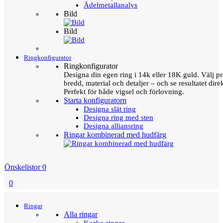
Ädelmetallanalys
Bild
Bild
Ringkonfigurator
Ringkonfigurator
Designa din egen ring i 14k eller 18K guld. Välj pro
bredd, material och detaljer – och se resultatet direk
Perfekt för både vigsel och förlovning.
Starta konfiguratorn
Designa slät ring
Designa ring med sten
Designa alliansring
Ringar kombinerad med hudfärg
Önskelistor
0
0
Menu
Tillbaka
Ringar
Alla ringar