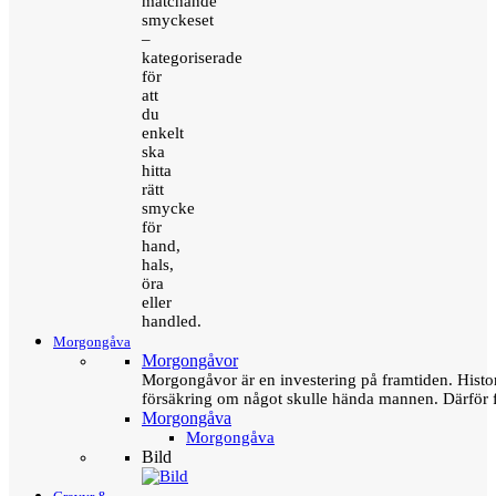
matchande
smyckeset
–
kategoriserade
för
att
du
enkelt
ska
hitta
rätt
smycke
för
hand,
hals,
öra
eller
handled.
Morgongåva
Morgongåvor
Morgongåvor är en investering på framtiden. Hist
försäkring om något skulle hända mannen. Därför 
Morgongåva
Morgongåva
Bild