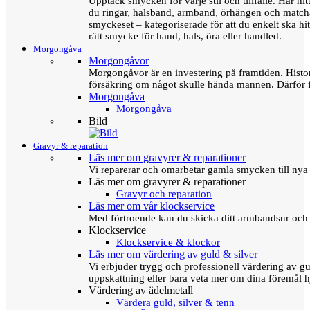
Upptäck smycken för varje stil och tillfälle. Här hit
du ringar, halsband, armband, örhängen och matc
smyckeset – kategoriserade för att du enkelt ska hit
rätt smycke för hand, hals, öra eller handled.
Morgongåva
Morgongåvor
Morgongåvor är en investering på framtiden. Hist
försäkring om något skulle hända mannen. Därför 
Morgongåva
Morgongåva
Bild
Gravyr & reparation
Läs mer om gravyrer & reparationer
Vi reparerar och omarbetar gamla smycken till nya 
Läs mer om gravyrer & reparationer
Gravyr och reparation
Läs mer om vår klockservice
Med förtroende kan du skicka ditt armbandsur och g
Klockservice
Klockservice & klockor
Läs mer om värdering av guld & silver
Vi erbjuder trygg och professionell värdering av gul
uppskattning eller bara veta mer om dina föremål h
Värdering av ädelmetall
Värdera guld, silver & tenn