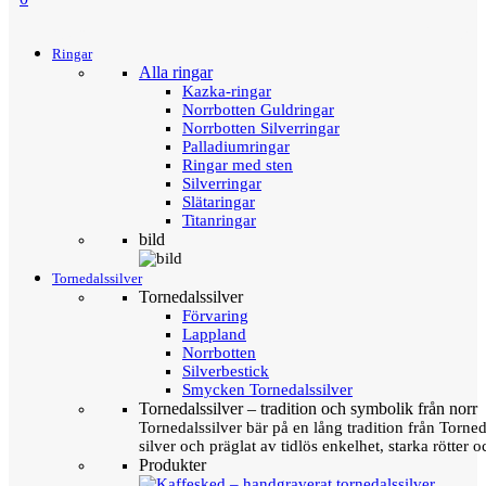
Menu
Tillbaka
Ringar
Alla ringar
Kazka-ringar
Norrbotten Guldringar
Norrbotten Silverringar
Palladiumringar
Ringar med sten
Silverringar
Slätaringar
Titanringar
bild
Tornedalssilver
Tornedalssilver
Förvaring
Lappland
Norrbotten
Silverbestick
Smycken Tornedalssilver
Tornedalssilver – tradition och symbolik från norr
Tornedalssilver bär på en lång tradition från Torn
silver och präglat av tidlös enkelhet, starka rötter
Produkter