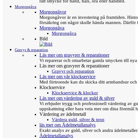
rätt smycke för hand, hals, öra eller handled.
Morgongåva
Morgongåvor
Morgongåvor är en investering på framtiden. Hist
försäkring om något skulle hända mannen. Därför 
Morgongåva
Morgongåva
Bild
Gravyr & reparation
Läs mer om gravyrer & reparationer
Vi reparerar och omarbetar gamla smycken till nya 
Läs mer om gravyrer & reparationer
Gravyr och reparation
Läs mer om vår klockservice
Med förtroende kan du skicka ditt armbandsur och g
Klockservice
Klockservice & klockor
Läs mer om värdering av guld & silver
Vi erbjuder trygg och professionell värdering av gul
uppskattning eller bara veta mer om dina föremål h
Värdering av ädelmetall
Värdera guld, silver & tenn
läs mer om Ädelmetallanalys
Exakt analys av guld, silver och andra ädelmetall
Ädelmetallanalys