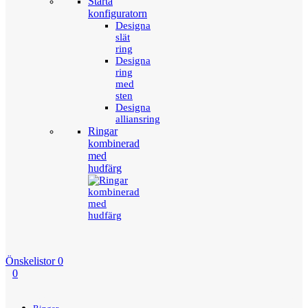
Starta
konfiguratorn
Designa
slät
ring
Designa
ring
med
sten
Designa
alliansring
Ringar
kombinerad
med
hudfärg
Önskelistor
0
0
Menu
Tillbaka