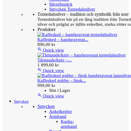
Silverbestick
Smycken Tornedalssilver
Tornedalssilver – tradition och symbolik från norr
Tornedalssilver bär på en lång tradition från Torn
silver och präglat av tidlös enkelhet, starka rötter
Produkter
Kaffesked – handgraverat...
890,00 kr

Quick view
Tårtspade/kniv –...
1 899,00 kr

Quick view
Kaffesked gubbe – finsk...
999,00 kr
Slut i Lager

Quick view
Smycken
Smycken
Ankelkedjor
Armband
Kazka-
armband