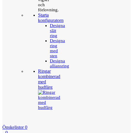
och
förlovning.
Starta
konfiguratorn
Designa
slät
ring
Designa
ring
med
sten
Designa
alliansring
Ringar
kombinerad
med
hudfärg
Önskelistor
0
0