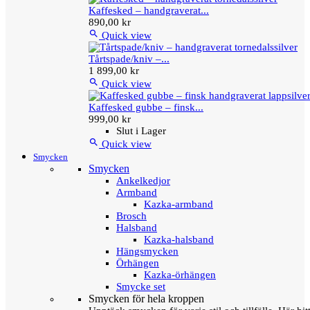
Kaffesked – handgraverat...
890,00 kr

Quick view
Tårtspade/kniv –...
1 899,00 kr

Quick view
Kaffesked gubbe – finsk...
999,00 kr
Slut i Lager

Quick view
Smycken
Smycken
Ankelkedjor
Armband
Kazka-armband
Brosch
Halsband
Kazka-halsband
Hängsmycken
Örhängen
Kazka-örhängen
Smycke set
Smycken för hela kroppen