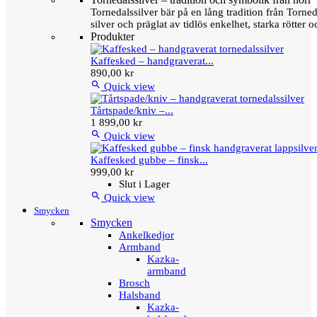
Tornedalssilver bär på en lång tradition från Torn
silver och präglat av tidlös enkelhet, starka rötter
Produkter
Kaffesked – handgraverat...
890,00 kr

Quick view
Tårtspade/kniv –...
1 899,00 kr

Quick view
Kaffesked gubbe – finsk...
999,00 kr
Slut i Lager

Quick view
Smycken
Smycken
Ankelkedjor
Armband
Kazka-
armband
Brosch
Halsband
Kazka-