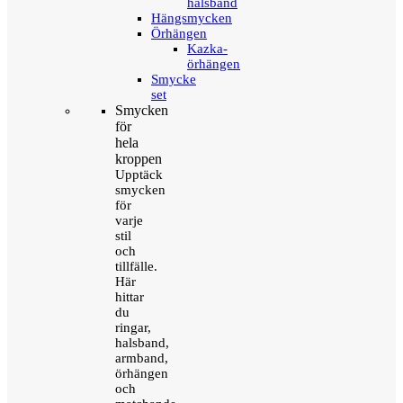
halsband
Hängsmycken
Örhängen
Kazka-
örhängen
Smycke
set
Smycken
för
hela
kroppen
Upptäck
smycken
för
varje
stil
och
tillfälle.
Här
hittar
du
ringar,
halsband,
armband,
örhängen
och