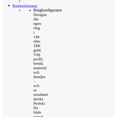
Ringkonfigurator
Ringkonfigurator
Designa
din
egen
ring
i
14k
eller
18K
guld.
Välj
profil,
bredd,
material
och
detaljer
–
och
se
resultatet
direkt.
Perfekt
för
både
vigsel