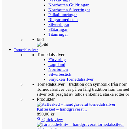
Kazka-ringar
Norrbotten Guldringar
Norrbotten Silverringar
Palladiumringar
Ringar med sten
Silverringar
Slätaringar
Titanringar
bild
Tornedalssilver
Tornedalssilver
Förvaring
Lappland
Norrbotten
Silverbestick
Smycken Tornedalssilver
Tornedalssilver – tradition och symbolik från norr
Tornedalssilver bär på en lång tradition från Torn
silver och präglat av tidlös enkelhet, starka rötter
Produkter
Kaffesked – handgraverat...
890,00 kr

Quick view