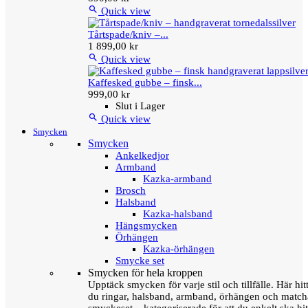

Quick view
Tårtspade/kniv –...
1 899,00 kr

Quick view
Kaffesked gubbe – finsk...
999,00 kr
Slut i Lager

Quick view
Smycken
Smycken
Ankelkedjor
Armband
Kazka-armband
Brosch
Halsband
Kazka-halsband
Hängsmycken
Örhängen
Kazka-örhängen
Smycke set
Smycken för hela kroppen
Upptäck smycken för varje stil och tillfälle. Här hit
du ringar, halsband, armband, örhängen och matc