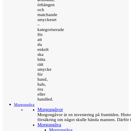
örhängen
och
matchande
smyckeset
–
kategoriserade
för
att
du
enkelt
ska
hitta
rätt
smycke
för
hand,
hals,
öra
eller
handled.
Morgongåva
Morgongåvor
Morgongåvor är en investering på framtiden. Hist
försäkring om något skulle hända mannen. Därför 
Morgongåva
Morgongåva