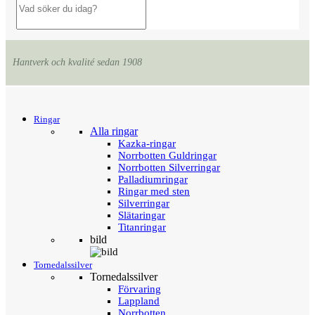
Hantverk och kvalité sedan 1908
Menu
Tillbaka
Ringar
Alla ringar
Kazka-ringar
Norrbotten Guldringar
Norrbotten Silverringar
Palladiumringar
Ringar med sten
Silverringar
Slätaringar
Titanringar
bild
Tornedalssilver
Tornedalssilver
Förvaring
Lappland
Norrbotten