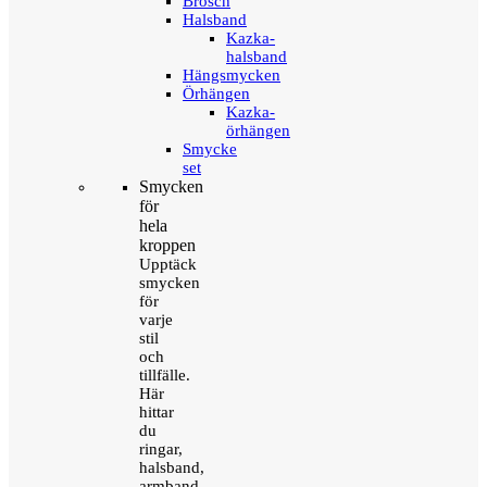
Brosch
Halsband
Kazka-
halsband
Hängsmycken
Örhängen
Kazka-
örhängen
Smycke
set
Smycken
för
hela
kroppen
Upptäck
smycken
för
varje
stil
och
tillfälle.
Här
hittar
du
ringar,
halsband,
armband,