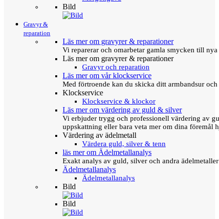
Bild
Gravyr &
reparation
Läs mer om gravyrer & reparationer
Vi reparerar och omarbetar gamla smycken till nya 
Läs mer om gravyrer & reparationer
Gravyr och reparation
Läs mer om vår klockservice
Med förtroende kan du skicka ditt armbandsur och g
Klockservice
Klockservice & klockor
Läs mer om värdering av guld & silver
Vi erbjuder trygg och professionell värdering av gul
uppskattning eller bara veta mer om dina föremål h
Värdering av ädelmetall
Värdera guld, silver & tenn
läs mer om Ädelmetallanalys
Exakt analys av guld, silver och andra ädelmetall
Ädelmetallanalys
Ädelmetallanalys
Bild
Bild