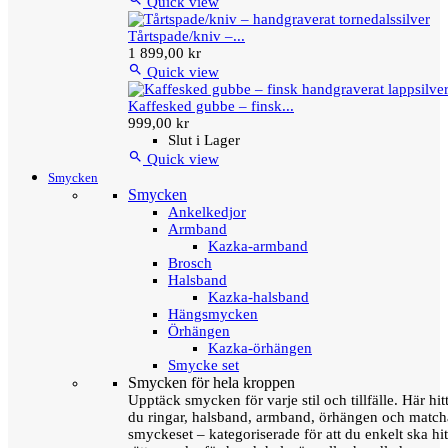
Quick view
Tårtspade/kniv –...
1 899,00 kr

Quick view
Kaffesked gubbe – finsk...
999,00 kr
Slut i Lager

Quick view
Smycken
Smycken
Ankelkedjor
Armband
Kazka-armband
Brosch
Halsband
Kazka-halsband
Hängsmycken
Örhängen
Kazka-örhängen
Smycke set
Smycken för hela kroppen
Upptäck smycken för varje stil och tillfälle. Här hit
du ringar, halsband, armband, örhängen och matc
smyckeset – kategoriserade för att du enkelt ska hit