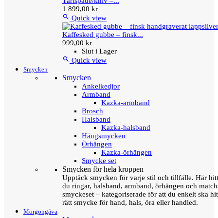
Tårtspade/kniv –...
1 899,00 kr

Quick view
Kaffesked gubbe – finsk...
999,00 kr
Slut i Lager

Quick view
Smycken
Smycken
Ankelkedjor
Armband
Kazka-armband
Brosch
Halsband
Kazka-halsband
Hängsmycken
Örhängen
Kazka-örhängen
Smycke set
Smycken för hela kroppen
Upptäck smycken för varje stil och tillfälle. Här hit
du ringar, halsband, armband, örhängen och matc
smyckeset – kategoriserade för att du enkelt ska hit
rätt smycke för hand, hals, öra eller handled.
Morgongåva