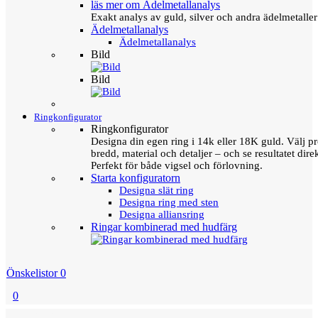
läs mer om Ädelmetallanalys
Exakt analys av guld, silver och andra ädelmetall
Ädelmetallanalys
Ädelmetallanalys
Bild
Bild
Ringkonfigurator
Ringkonfigurator
Designa din egen ring i 14k eller 18K guld. Välj pro
bredd, material och detaljer – och se resultatet direk
Perfekt för både vigsel och förlovning.
Starta konfiguratorn
Designa slät ring
Designa ring med sten
Designa alliansring
Ringar kombinerad med hudfärg
Önskelistor
0
0
Menu
Tillbaka