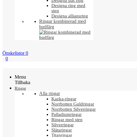
Designa slät ring
Designa ring med
sten
Designa alliansring
Ringar kombinerad med
hudfärg
Önskelistor
0
0
Menu
Tillbaka
Ringar
Alla ringar
Kazka-ringar
Norrbotten Guldringar
Norrbotten Silverringar
Palladiumringar
Ringar med sten
Silverringar
Slätaringar
Titanringar