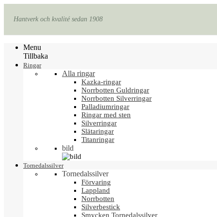
Hantverk och kvalité sedan 1908
Menu
Tillbaka
Ringar
Alla ringar
Kazka-ringar
Norrbotten Guldringar
Norrbotten Silverringar
Palladiumringar
Ringar med sten
Silverringar
Slätaringar
Titanringar
bild
Tornedalssilver
Tornedalssilver
Förvaring
Lappland
Norrbotten
Silverbestick
Smycken Tornedalssilver