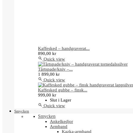
Kaffesked – handgraverat...
890,00 kr

Quick view
Tårtspade/kniv –...
1 899,00 kr

Quick view
Kaffesked gubbe – finsk...
999,00 kr
Slut i Lager

Quick view
Smycken
Smycken
Ankelkedjor
Armband
Kazka-armband