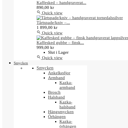
Kaffesked – handgraverat...
890,00 kr

Quick view
Tårtspade/kniv –...
1 899,00 kr

Quick view
Kaffesked gubbe – finsk...
999,00 kr
Slut i Lager

Quick view
Smycken
Smycken
Ankelkedjor
Armband
Kazka-
armband
Brosch
Halsband
Kazka-
halsband
Hängsmycken
Örhängen
Kazka-
örhängen