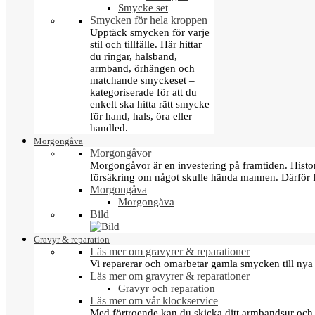
Smycke set
Smycken för hela kroppen
Upptäck smycken för varje
stil och tillfälle. Här hittar
du ringar, halsband,
armband, örhängen och
matchande smyckeset –
kategoriserade för att du
enkelt ska hitta rätt smycke
för hand, hals, öra eller
handled.
Morgongåva
Morgongåvor
Morgongåvor är en investering på framtiden. Hist
försäkring om något skulle hända mannen. Därför 
Morgongåva
Morgongåva
Bild
Gravyr & reparation
Läs mer om gravyrer & reparationer
Vi reparerar och omarbetar gamla smycken till nya 
Läs mer om gravyrer & reparationer
Gravyr och reparation
Läs mer om vår klockservice
Med förtroende kan du skicka ditt armbandsur och g