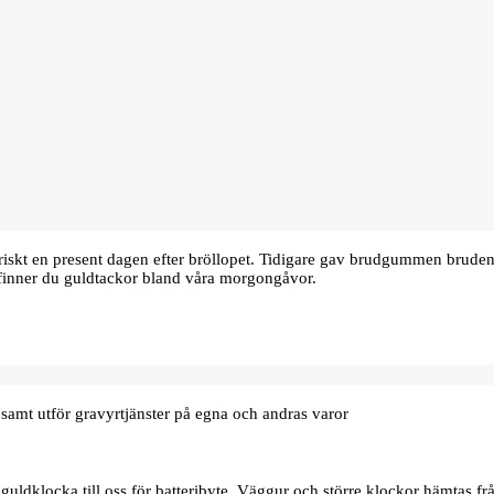
oriskt en present dagen efter bröllopet. Tidigare gav brudgummen bru
finner du guldtackor bland våra morgongåvor.
samt utför gravyrtjänster på egna och andras varor
uldklocka till oss för batteribyte. Väggur och större klockor hämtas frå