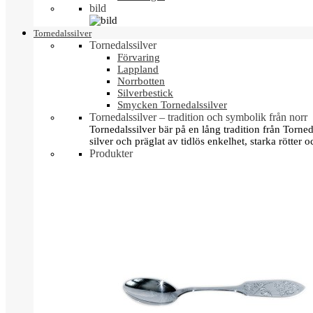
bild
Tornedalssilver
Tornedalssilver
Förvaring
Lappland
Norrbotten
Silverbestick
Smycken Tornedalssilver
Tornedalssilver – tradition och symbolik från norr
Tornedalssilver bär på en lång tradition från Torn
silver och präglat av tidlös enkelhet, starka rötter
Produkter